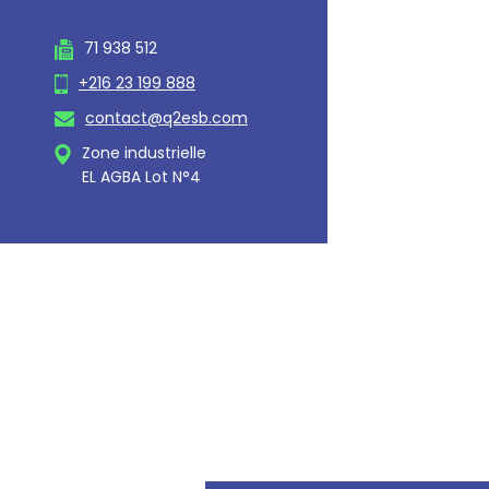
71 938 512
+216 23 199 888
contact@q2esb.com
Zone industrielle
EL AGBA Lot N°4